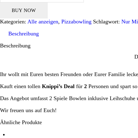
für
2p
BUY NOW
Menge
Kategorien:
Alle anzeigen
,
Pizzabowling
Schlagwort:
Nur Mi
Beschreibung
Beschreibung
D
Ihr wollt mit Euren besten Freunden oder Eurer Familie lec
Kauft einen tollen
Knippi’s Deal
für
2
Personen und spart so
Das Angebot umfasst 2 Spiele Bowlen inklusive Leihschuhe u
Wir freuen uns auf Euch!
Ähnliche Produkte