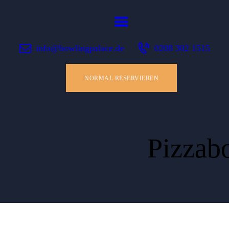
SHOP
KONTAKT
Bowlingpalace Oberhausen Shop
info@bowlingpalace.de
0208 302 1515
Bowling Deals in Oberhausen
WARENKORB
NORMAL RESERVIEREN
Pizzab