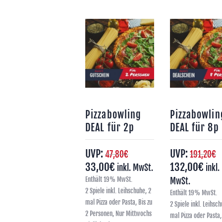
Pizzabowling
Pizzabowlin
DEAL für 2p
DEAL für 8p
UVP:
UVP:
47,80
€
191,20
€
33,00
€
132,00
€
inkl. MwSt.
inkl.
Enthält 19% MwSt.
MwSt.
2 Spiele inkl. Leihschuhe, 2
Enthält 19% MwSt.
mal Pizza oder Pasta, Bis zu
2 Spiele inkl. Leihsch
2 Personen, Nur Mittwochs
mal Pizza oder Pasta,