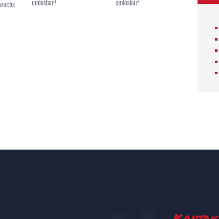
einlösbar!
einlösbar!
twochs
Kontak